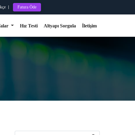
kçe
Fatura Öde
falar
Hız Testi
Altyapı Sorgula
İletişim