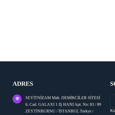
ADRES
S
SEYİTNİZAM Mah. DEMİRCİLER SİTESİ
6. Cad. GALAXI 1 IŞ HANI Apt. No: 83 / 89
Ka
ZEYTİNBURNU / İSTANBUL Turkye /