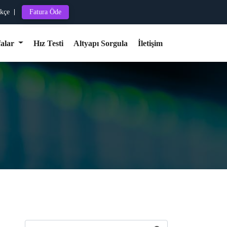
kçe
Fatura Öde
falar
Hız Testi
Altyapı Sorgula
İletişim