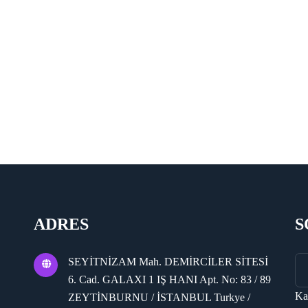
ADRES
S
SEYİTNİZAM Mah. DEMİRCİLER SİTESİ
6. Cad. GALAXI 1 IŞ HANI Apt. No: 83 / 89
Ka
ZEYTİNBURNU / İSTANBUL Turkye /